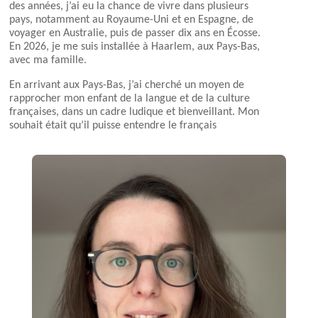
des années, j’ai eu la chance de vivre dans plusieurs
pays, notamment au Royaume-Uni et en Espagne, de
voyager en Australie, puis de passer dix ans en Écosse.
En 2026, je me suis installée à Haarlem, aux Pays-Bas,
avec ma famille.
En arrivant aux Pays-Bas, j’ai cherché un moyen de
rapprocher mon enfant de la langue et de la culture
françaises, dans un cadre ludique et bienveillant. Mon
souhait était qu’il puisse entendre le français
autrement qu’à la maison, à travers des jeux, des
chansons et des moments de partage avec d’autres
enfants.
Aujourd’hui, je suis heureuse de rejoindre le bureau
des parents volontaires. Mon rôle consistera
notamment à coordonner la recherche d’animatrices
et d’animateurs pour les matinées françaises, ainsi
qu’à contribuer à la réflexion et à la présentation des
programmes proposés tout au long de l’année. Je me
réjouis de participer à cette belle aventure et de
contribuer au dynamisme de notre communauté
francophone.