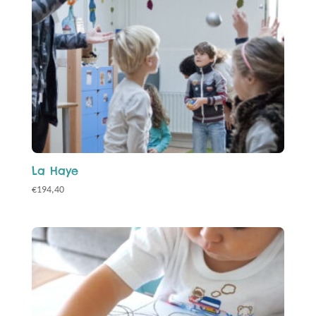
La Haye
€
194,40