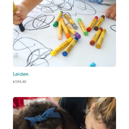
Leiden
€
194,40